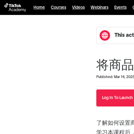
Home
Courses
Videos
Webinars
Events
This act
将商品库
Duration
Average rating: 0
No reviews
Published: Mar 14, 202
Log In To Launch
了解如何设置
学习本课程后