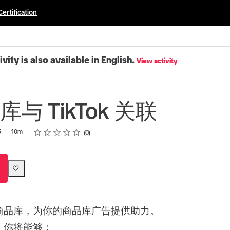
Certification
ivity is also available in English.
View activity
与 TikTok 关联
Rating
1 star
2 stars
3 stars
4 stars
5 stars
5
10m
0
商品库，为你的商品库广告提供助力。
，你将能够：