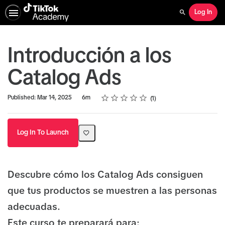
Log In
Search
Introducción a los
Catalog Ads
Rating
1 star
2 stars
3 stars
4 stars
5 stars
Duration
Average rating: 5.0
1 review
Published: Mar 14, 2025
6m
1
Log In To Launch
Descubre cómo los Catalog Ads consiguen
que tus productos se muestren a las personas
adecuadas.
Este curso te preparará para: