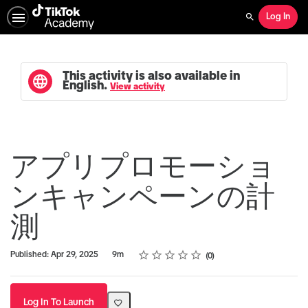
Log In
Search
This activity is also available in
English.
View activity
アプリプロモーショ
ンキャンペーンの計
測
Rating
1 star
2 stars
3 stars
4 stars
5 stars
Duration
Average rating: 0
No reviews
Published: Apr 29, 2025
9m
0
Log In To Launch