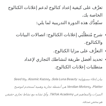
تعرَّف على كيفية إعداد كتالوج لدعم إعلانات الكتالوج
الخاصة بك.
ستُعِدُّك هذه الدورة التدريبية لما يلي:
شرح مُتطلّبَي إعلانات الكتالوج: اتصالات البيانات
والكتالوج.
التعرُّف على مزايا الكتالوج.
تحديد أفضل طريقة لنشاطك التجاري لإعداد
متطلبات إعلانات الكتالوج.
بيان إخلاء مسؤولية: Sola Luna Beauty، وKosmic Kazoo، وSeed to
Platter، وVerdian Motors هي أنشطة تجارية وهمية تُستخدم لتوضيح
الميزات والمفاهيم في TikTok Academy. وأيّ تشابه مع نشاط تجاري حقيقي
هو محض صدفة.