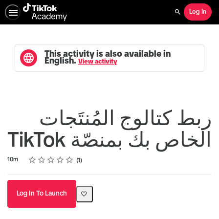
Log In
Search
This activity is also available in
English.
View activity
ربط كتالوج المُنتَجات
الخاص بك بمنصّة TikTok
Rating
1 star
2 stars
3 stars
4 stars
5 stars
Duration
Average rating: 5.0
1 review
10m
1
Log In To Launch