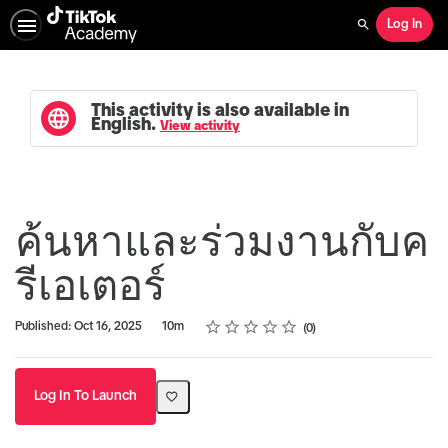
Log In
Search
This activity is also available in
English.
View activity
ค้นหาและร่วมงานกับค
รีเอเตอร์
Rating
1 star
2 stars
3 stars
4 stars
5 stars
Duration
Average rating: 0
No reviews
Published: Oct 16, 2025
10m
0
Log In To Launch