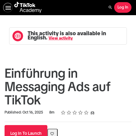
Log In
Search
This activity is also available in
English.
View activity
Einführung in
Messaging Ads auf
TikTok
Rating
1 star
2 stars
3 stars
4 stars
5 stars
Duration
Average rating: 0
No reviews
Published: Oct 16, 2025
8m
0
Log In To Launch